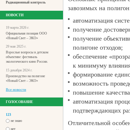
Радиационный контроль
завозимых на полигон
НОВОСТИ
автоматизация систе
19 марта 2026 г.
получение достовер
Официальная позиция ООО
получение объектив
«Новый Свет – ЭКО»
полигоне отходов;
29 мая 2025 г.
Взрослые вопросы в детском
обеспечение «прозр
объективе: фестиваль
экологического кино России.
к минимуму влияния
15 декабря 2024 г.
формирование едино
Производство на полигоне
«Новый Свет – ЭКО»
возможность провед
Все новости
повышение качества
автоматизация проц
ГОЛОСОВАНИЕ
подтверждающих раз
123
не знаю
Отличительной особен
нет