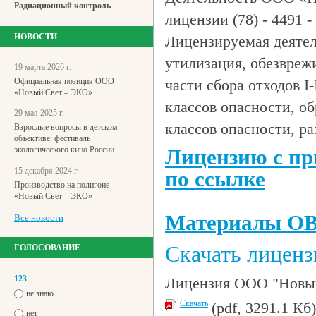
Радиационный контроль
лицензии (78) - 4491 
НОВОСТИ
Лицензируемая деятел
утилизация, обезврежи
19 марта 2026 г.
Официальная позиция ООО
части сбора отходов I
«Новый Свет – ЭКО»
классов опасности, обр
29 мая 2025 г.
классов опасности, ра
Взрослые вопросы в детском
объективе: фестиваль
экологического кино России.
Лицензию с пр
15 декабря 2024 г.
по
ссылке
Производство на полигоне
«Новый Свет – ЭКО»
Материалы О
Все новости
Скачать лицен
ГОЛОСОВАНИЕ
123
Лицензия ООО "Новый 
не знаю
Скачать
(pdf, 3291.1 Кб)
нет