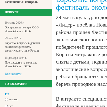
Радиационный контроль
фестиваль экол
НОВОСТИ
29 мая в культурно-до
19 марта 2026 г.
«Лидер» посёлка Новы
Официальная позиция ООО
района прошёл Фестив
«Новый Свет – ЭКО»
экологического кино 
29 мая 2025 г.
Взрослые вопросы в детском
победителей прошлого
объективе: фестиваль
экологического кино России.
Короткометражные ро
15 декабря 2024 г.
снятые детьми, подн
Производство на полигоне
«Новый Свет – ЭКО»
экологические вопрос
Все новости
ребята обращаются к 
беречь природное нас
ГОЛОСОВАНИЕ
123
В антракте специали
не знаю
фестиваля изделия из
нет