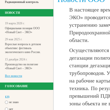
Радиационный контроль
В настоящее вре
НОВОСТИ
ЭКО» проводится
19 марта 2026 г.
устранению заме
Официальная позиция ООО
Природоохранной
«Новый Свет – ЭКО»
области.
29 мая 2025 г.
Взрослые вопросы в детском
объективе: фестиваль
Осуществляются 
экологического кино России.
дегазации полиг
15 декабря 2024 г.
станции дегазац
Производство на полигоне
«Новый Свет – ЭКО»
трубопроводов. У
Все новости
на рабочие карты
ГОЛОСОВАНИЕ
техника. По резу
превышений ПДК 
123
не знаю
зоны объекта не
нет